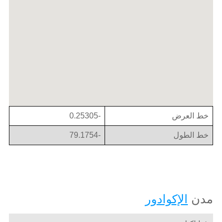
خط العرض
-0.25305
خط الطول
-79.1754
مدن
الإكوادور