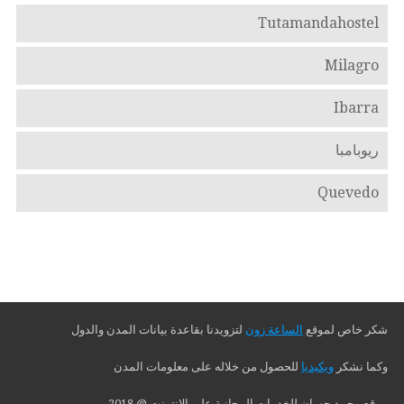
Tutamandahostel
Milagro
Ibarra
ريوبامبا
Quevedo
شكر خاص لموقع
الساعة زون
لتزويدنا بقاعدة بيانات المدن والدول
وكما نشكر
ويكيديا
للحصول من خلاله على معلومات المدن
موقع محمد حسان للخدمات المجانية على الإنترنت @ 2018