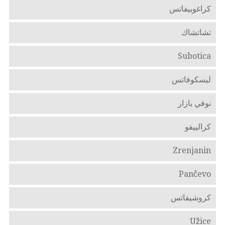
كراغوييفاتس
تشاتشاك
Subotica
ليسكوفاتس
نوفي بازار
كرالييفو
Zrenjanin
Pančevo
كروشيفاتس
Užice