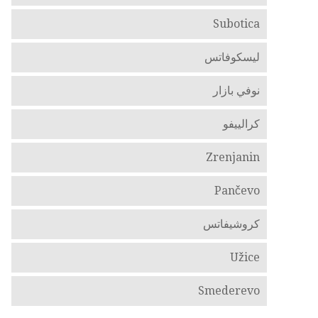
Subotica
ليسكوفاتس
نوفي بازار
كرالييفو
Zrenjanin
Pančevo
كروشيفاتس
Užice
Smederevo