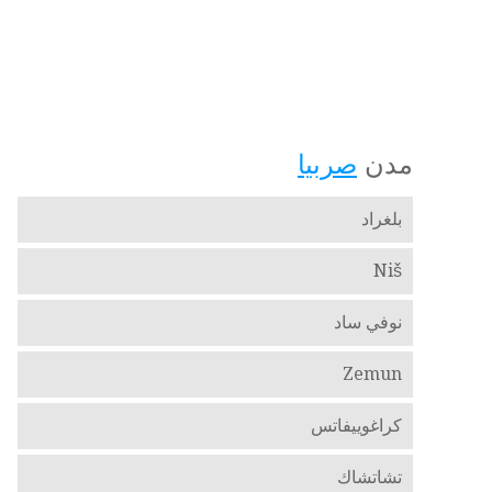
مدن
صربيا
بلغراد
Niš
نوفي ساد
Zemun
كراغوييفاتس
تشاتشاك