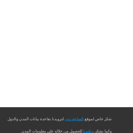
شكر خاص لموقع
الساعة زون
لتزويدنا بقاعدة بيانات المدن والدول
وكما نشكر
ويكيديا
للحصول من خلاله على معلومات المدن