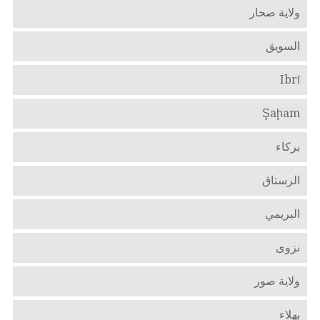
ولاية صحار
السويق
Ibrī
Şaḩam
بركاء
الرستاق
البريمي
نزوى
ولاية صور
بهلاء