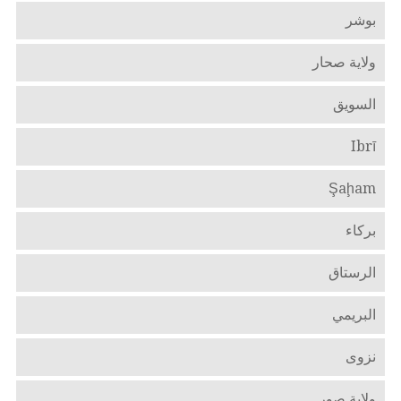
بوشر
ولاية صحار
السويق
Ibrī
Şaḩam
بركاء
الرستاق
البريمي
نزوى
ولاية صور