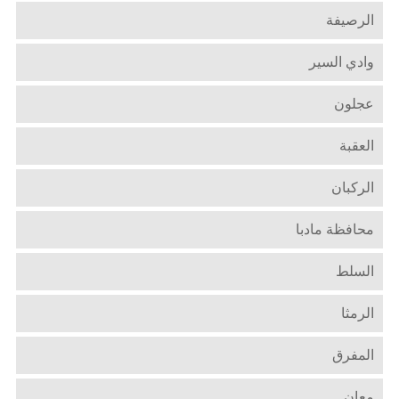
الرصيفة
وادي السير
عجلون
العقبة
الركبان
محافظة مادبا
السلط
الرمثا
المفرق
معان