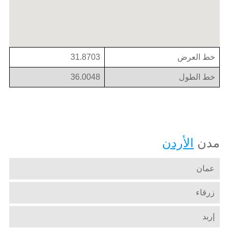
خط العرض
31.8703
خط الطول
36.0048
مدن
الأردن
عمان
زرقاء
إربد