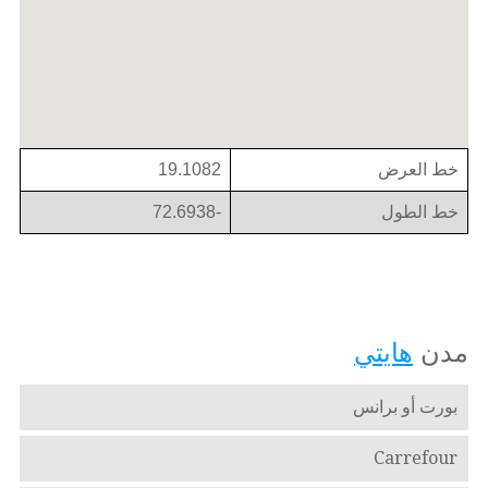
خط العرض
19.1082
خط الطول
-72.6938
مدن
هايتي
بورت أو برانس
Carrefour