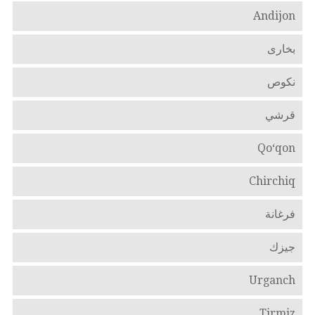
Andijon
بخارى
نكوص
قرشي
Qo‘qon
Chirchiq
فرغانة
جيزك
Urganch
Tirmiz