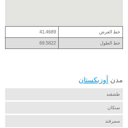
خط العرض
41.4689
خط الطول
69.5822
مدن
أوزبكستان
طشقند
نمنكان
سمرقند