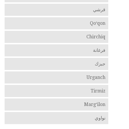
قرشي
Qo‘qon
Chirchiq
فرغانة
جيزك
Urganch
Tirmiz
Marg‘ilon
نواوي