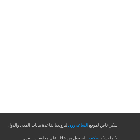
شكر خاص لموقع
الساعة زون
لتزويدنا بقاعدة بيانات المدن والدول
وكما نشكر
ويكيديا
للحصول من خلاله على معلومات المدن