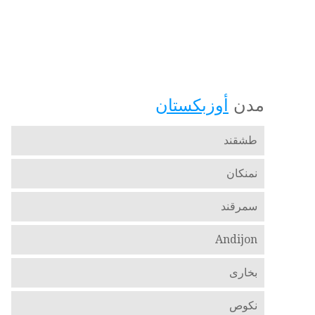
مدن
أوزبكستان
طشقند
نمنكان
سمرقند
Andijon
بخارى
نكوص