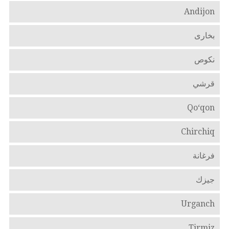
Andijon
بخارى
نكوص
قرشي
Qo‘qon
Chirchiq
فرغانة
جيزك
Urganch
Tirmiz