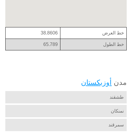
خط العرض
38.8606
خط الطول
65.789
مدن
أوزبكستان
طشقند
نمنكان
سمرقند