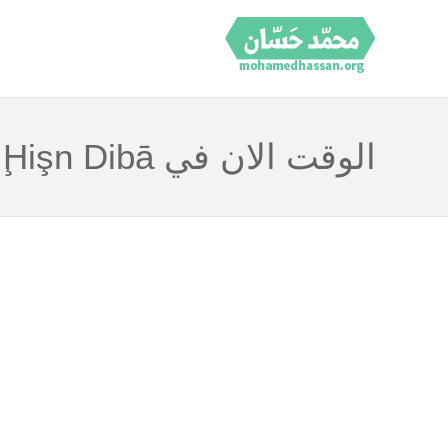
الوقت الان في Ḩişn Dibā الإمارات العربية المتحدة