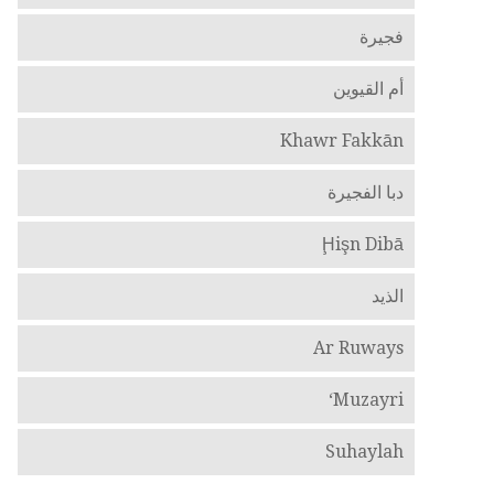
فجيرة
أم القيوين
Khawr Fakkān
دبا الفجيرة
Ḩişn Dibā
الذيد
Ar Ruways
Muzayri‘
Suhaylah