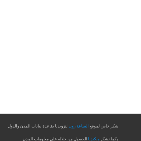
شكر خاص لموقع
الساعة زون
لتزويدنا بقاعدة بيانات المدن والدول
وكما نشكر
ويكيديا
للحصول من خلاله على معلومات المدن