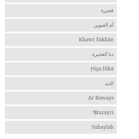
فجيرة
أم القيوين
Khawr Fakkān
دبا الفجيرة
Ḩişn Dibā
الذيد
Ar Ruways
Muzayri‘
Suhaylah