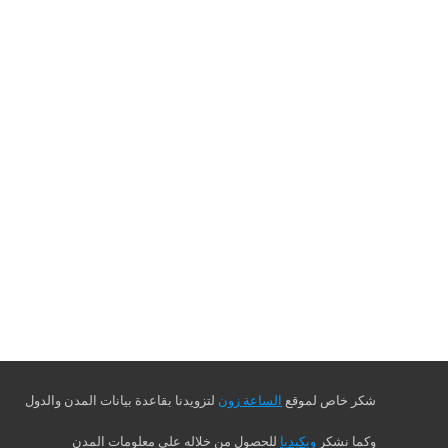
شكر خاص لموقع
الساعة زون
لتزويدنا بقاعدة بيانات المدن والدول
وكما نشكر
ويكيديا
للحصول من خلاله على معلومات المدن