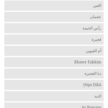
العين
عجمان
رأس الخيمة
فجيرة
أم القيوين
Khawr Fakkān
دبا الفجيرة
Ḩişn Dibā
الذيد
Ar Ruways